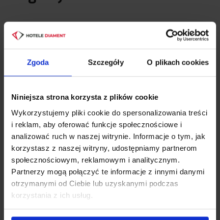
Sala VIP to ekskluzywna przestrzeń stworzona z myślą o
spotkaniach firmowych na najwyższym poziomie. Jest
idealnym wyborem dla zarządów firm, negocjacji
Zgoda
Szczegóły
O plikach cookies
kontraktów czy prestiżowych prezentacji. Stylowe wnętrze
i kameralny charakter sprzyjają efektywnym dyskusjom
Niniejsza strona korzysta z plików cookie
oraz budowaniu relacji biznesowych. Sala jest w pełni
Wykorzystujemy pliki cookie do spersonalizowania treści
wyposażona w nowoczesne narzędzia audiowizualne,
i reklam, aby oferować funkcje społecznościowe i
zapewniając komfortowe warunki do pracy.
analizować ruch w naszej witrynie. Informacje o tym, jak
korzystasz z naszej witryny, udostępniamy partnerom
społecznościowym, reklamowym i analitycznym.
Sala Koral – elastyczność i
Partnerzy mogą połączyć te informacje z innymi danymi
funkcjonalność
otrzymanymi od Ciebie lub uzyskanymi podczas
korzystania z ich usług.